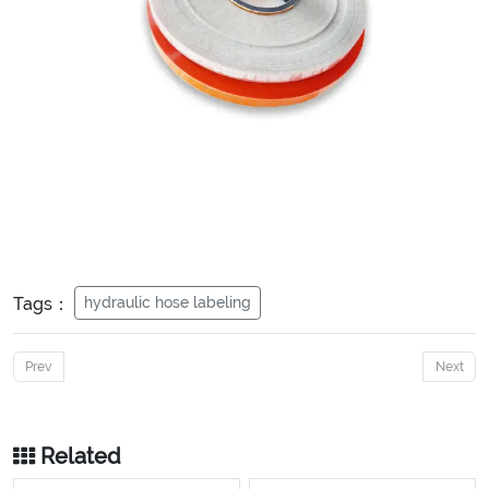
Tags：
hydraulic hose labeling
Prev
Next
Related