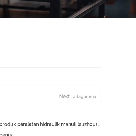
Next
: alfagomma
produk peralatan hidraulik manuli (suzhou) co., ltd.
benua