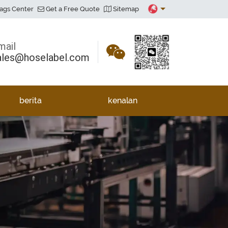
ags Center
Get a Free Quote
Sitemap
mail
ales@hoselabel.com
berita
kenalan