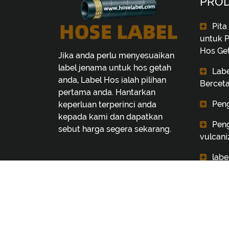
PRO
Pita
untuk 
Hos Ge
Jika anda perlu menyesuaikan
label jenama untuk hos getah
Labe
anda, Label Hos ialah pilihan
Bercet
pertama anda. Hantarkan
Peng
keperluan terperinci anda
kepada kami dan dapatkan
Peng
sebut harga segera sekarang.
vulcani
labe
© 2026 Pengilang tersuai label pemvulkanisa
profesional
Focus on the production of vulcanized labels
printing films, printing vulcanized trademarks