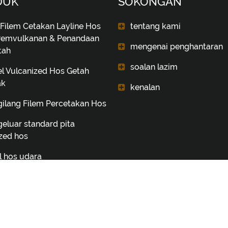
DUK
SOKONGAN
 Filem Cetakan Layline Hos
tentang kami
Pemvulkanan & Penandaan
mengenai penghantaran
tah
soalan lazim
l Vulcanized Hos Getah
ak
kenalan
ilang Filem Percetakan Hos
eluar standard pita
zed hos
l hos udara
si hos getah Cina
, vulcanized ribbons, hose
, etc