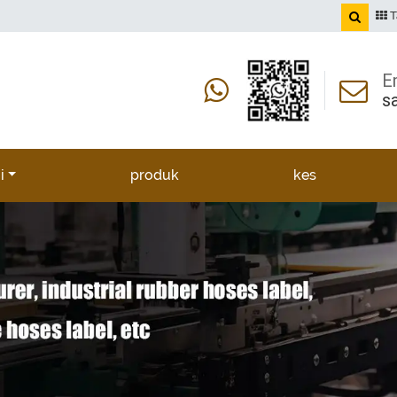
T
E
s
i
produk
kes