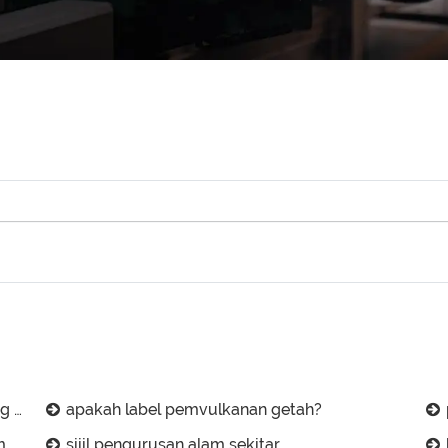
mbul?
apakah label pemvulkanan getah?
k?
sijil pengurusan alam sekitar