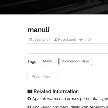
manuli
2024-12-15
Hose Label
2348
Tags：
MANULI
Rubber Industries
Prev
: fthose
Related Information
Apakah warna dan proses percetakan yang tersedia? Bolehkah anda menghasilkan pelbagai warna dan kesan ti
Apa kerja yang perlu dilakukan sebelum mencetak label hos hidrauli